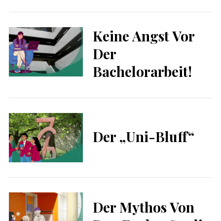
a
r
c
Keine Angst Vor
h
f
Der
o
r
Bachelorarbeit!
:
Der „Uni-Bluff“
Der Mythos Von