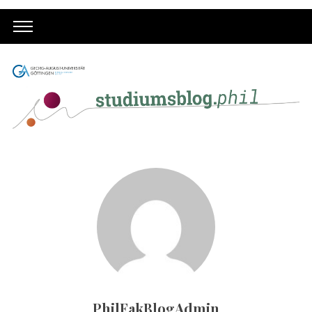
PhilFakBlogAdmin